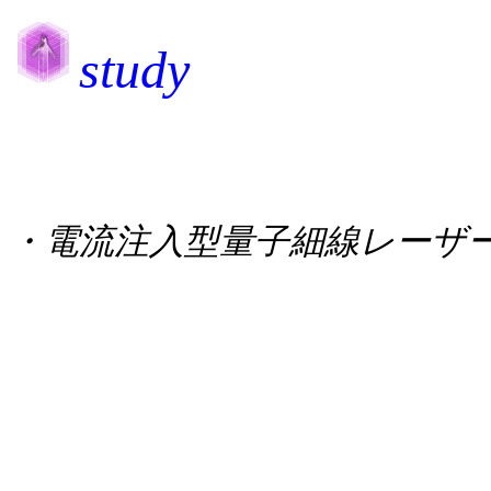
study
・電流注入型
量子細線
レーザ