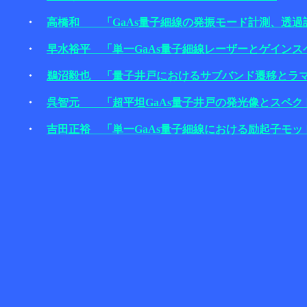
・
高橋和 「GaAs量子細線の発振モード計測、透過
・
早水裕平 「単一GaAs量子細線レーザーとゲインス
・
鵜沼毅也 「量子井戸におけるサブバンド遷移とラ
・
呉智元 「超平坦GaAs量子井戸の発光像とスペク
・
吉田正裕 「単一GaAs量子細線における励起子モッ