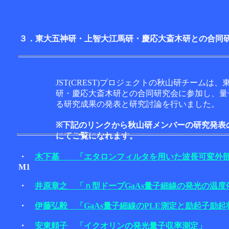
３．東大五神研・上智
大江馬研・慶応大斎木研との合同研究
JST(CREST)プロジェクトの秋山研チームは
研・慶応大斎木研との合同研究会に参加し、量
る研究成果の発表と研究討論を行いました。
※下記のリンクから秋山研メンバーの研究発表
にてご覧になれます。
・
木下基 「エタロンフィルタを用いた波長可変外部
M1
・
井原章之 「ｎ型ドープGaAs量子細線の発光の温度
・
伊藤弘毅 「GaAs量子細線のPLE測定と励起子励起
・
安東頼子 「イクオリンの発光量子収率測定」